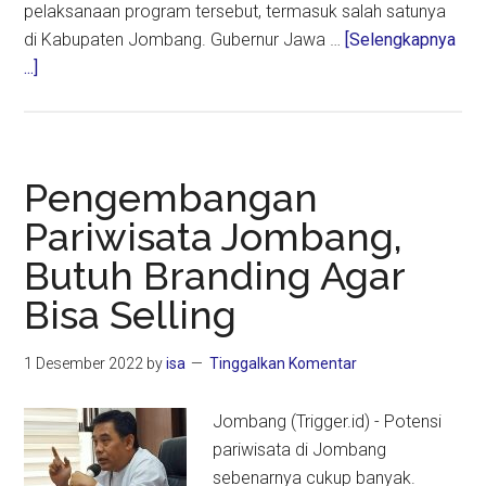
pelaksanaan program tersebut, termasuk salah satunya
di Kabupaten Jombang. Gubernur Jawa …
[Selengkapnya
about
...]
Jatim
Siapkan
19
Lokasi
Pengembangan
Sekolah
Pariwisata Jombang,
Rakyat,
Butuh Branding Agar
Salah
Satunya
Bisa Selling
di
Jombang
1 Desember 2022
by
isa
Tinggalkan Komentar
Jombang (Trigger.id) - Potensi
pariwisata di Jombang
sebenarnya cukup banyak.