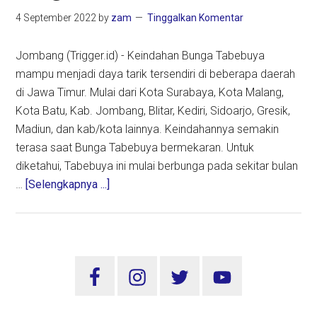
4 September 2022
by
zam
Tinggalkan Komentar
Jombang (Trigger.id) - Keindahan Bunga Tabebuya
mampu menjadi daya tarik tersendiri di beberapa daerah
di Jawa Timur. Mulai dari Kota Surabaya, Kota Malang,
Kota Batu, Kab. Jombang, Blitar, Kediri, Sidoarjo, Gresik,
Madiun, dan kab/kota lainnya. Keindahannya semakin
terasa saat Bunga Tabebuya bermekaran. Untuk
diketahui, Tabebuya ini mulai berbunga pada sekitar bulan
about
…
[Selengkapnya ...]
Indahnya
Bunga
Tabebuya
di
Sidebar
Jombang,
Utama
Suasana
Jalan