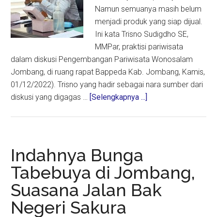
Namun semuanya masih belum
menjadi produk yang siap dijual.
Ini kata Trisno Sudigdho SE,
MMPar, praktisi pariwisata
dalam diskusi Pengembangan Pariwisata Wonosalam
Jombang, di ruang rapat Bappeda Kab. Jombang, Kamis,
01/12/2022). Trisno yang hadir sebagai nara sumber dari
about
diskusi yang digagas …
[Selengkapnya ...]
Pengembangan
Pariwisata
Jombang,
Butuh
Indahnya Bunga
Branding
Tabebuya di Jombang,
Agar
Suasana Jalan Bak
Bisa
Selling
Negeri Sakura