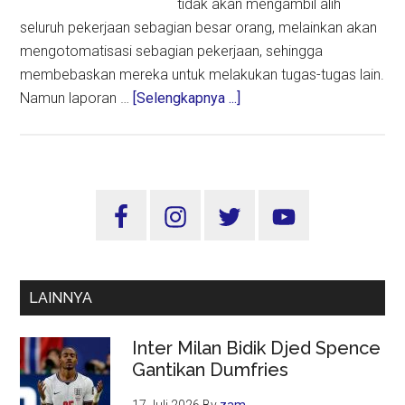
tidak akan mengambil alih
seluruh pekerjaan sebagian besar orang, melainkan akan
mengotomatisasi sebagian pekerjaan, sehingga
membebaskan mereka untuk melakukan tugas-tugas lain.
about
Namun laporan …
[Selengkapnya ...]
ILO:
Kecerdasan
Generatif
Mungkin
Sidebar
Tak
Utama
Akan
Hancurkan
Sebagian
LAINNYA
Besar
Pekerjaan
Inter Milan Bidik Djed Spence
Gantikan Dumfries