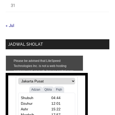
31
« Jul
JADWAL SHOLAT