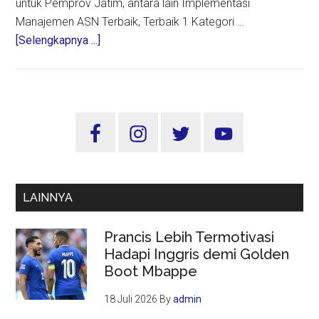
untuk Pemprov Jatim, antara lain Implementasi
Manajemen ASN Terbaik, Terbaik 1 Kategori …
about
[Selengkapnya ...]
Pemprov
dan
Pemkab/Pemkot
se
Sidebar
Jatim
Utama
Borong
32
Penghargaan
LAINNYA
BKN
Award
Prancis Lebih Termotivasi
2022
Hadapi Inggris demi Golden
Boot Mbappe
18 Juli 2026
By
admin