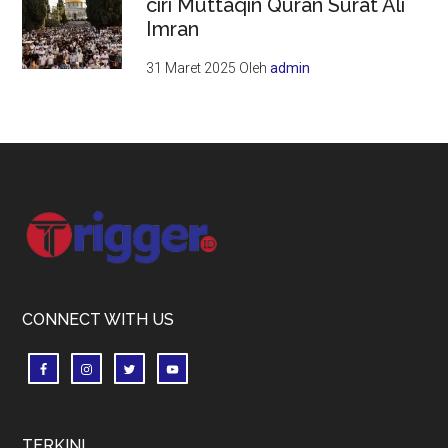
ciri Muttaqin Quran Surat Ali
Imran
31 Maret 2025
Oleh
admin
Footer
CONNECT WITH US
TERKINI