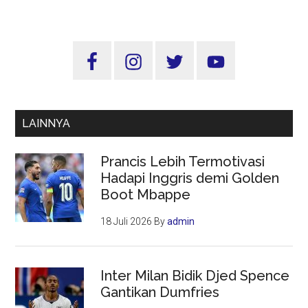
Berpotensi
Besar
Tumbuhkan
Sidebar
IKM
Utama
di
Tanah
Air
LAINNYA
Prancis Lebih Termotivasi
Hadapi Inggris demi Golden
Boot Mbappe
18 Juli 2026
By
admin
Inter Milan Bidik Djed Spence
Gantikan Dumfries