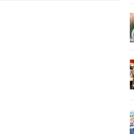
gkan
i
l