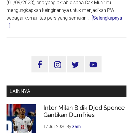
(01/09/2023), pria yang akrab disapa Cak Munir itu
mengungkapkan keinginannya untuk menjadikan PWI
sebagai komunitas pers yang semakin …
[Selengkapnya
about
...]
Cak
Munir:
PWI
Harus
Sidebar
Jadi
Utama
Komunitas
Pers
Berwibawa
LAINNYA
Inter Milan Bidik Djed Spence
Gantikan Dumfries
17 Juli 2026
By
zam