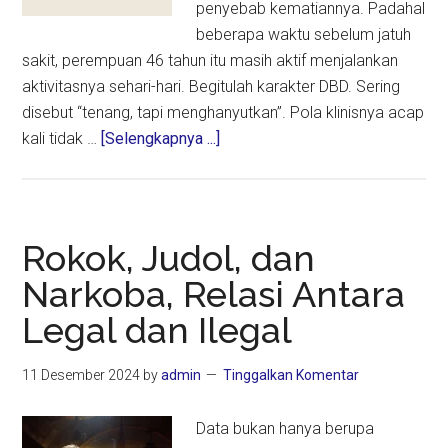
penyebab kematiannya. Padahal
beberapa waktu sebelum jatuh
sakit, perempuan 46 tahun itu masih aktif menjalankan
aktivitasnya sehari-hari. Begitulah karakter DBD. Sering
disebut “tenang, tapi menghanyutkan”. Pola klinisnya acap
about
kali tidak …
[Selengkapnya ...]
Relasi
Cuaca
Ekstrem,
Lebaran,
Rokok, Judol, dan
dan
Narkoba, Relasi Antara
Fatalitas
Legal dan Ilegal
DBD
11 Desember 2024
by
admin
Tinggalkan Komentar
Data bukan hanya berupa