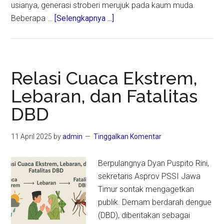
usianya, generasi stroberi merujuk pada kaum muda.
about
Beberapa …
[Selengkapnya ...]
Relasi
Stres
Dengan
Penyakit
Relasi Cuaca Ekstrem,
“Seribu
Lebaran, dan Fatalitas
Wajah”
DBD
11 April 2025
by
admin
Tinggalkan Komentar
Berpulangnya Dyan Puspito Rini,
sekretaris Asprov PSSI Jawa
Timur sontak mengagetkan
publik. Demam berdarah dengue
(DBD), diberitakan sebagai