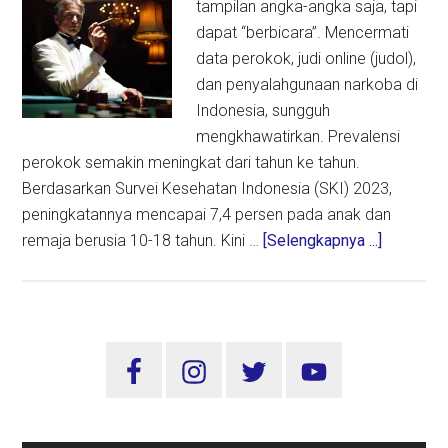
tampilan angka-angka saja, tapi
dapat “berbicara”. Mencermati
data perokok, judi online (judol),
dan penyalahgunaan narkoba di
Indonesia, sungguh
mengkhawatirkan. Prevalensi
perokok semakin meningkat dari tahun ke tahun.
Berdasarkan Survei Kesehatan Indonesia (SKI) 2023,
peningkatannya mencapai 7,4 persen pada anak dan
about
remaja berusia 10-18 tahun. Kini …
[Selengkapnya ...]
Rokok,
Judol,
dan
Narkoba,
Sidebar
Relasi
Utama
Antara
Legal
dan