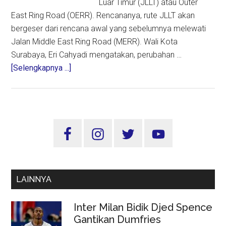
Luar Timur (JLLT) atau Outer
East Ring Road (OERR). Rencananya, rute JLLT akan
bergeser dari rencana awal yang sebelumnya melewati
Jalan Middle East Ring Road (MERR). Wali Kota
Surabaya, Eri Cahyadi mengatakan, perubahan …
about
[Selengkapnya ...]
Geser
Rute
JLLT
Surabaya,
Sidebar
Wali
Utama
Kota
Surabaya:
Tekan
LAINNYA
30
Persen
Inter Milan Bidik Djed Spence
Biaya
Gantikan Dumfries
Pembangunan