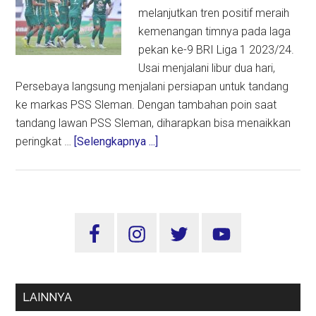
melanjutkan tren positif meraih
kemenangan timnya pada laga
pekan ke-9 BRI Liga 1 2023/24.
Usai menjalani libur dua hari,
Persebaya langsung menjalani persiapan untuk tandang
ke markas PSS Sleman. Dengan tambahan poin saat
tandang lawan PSS Sleman, diharapkan bisa menaikkan
about
peringkat …
[Selengkapnya ...]
Persebaya
Ingin
Tren
Kemenangan
Sidebar
Terus
Utama
Berlanjut
Saat
Hadapi
LAINNYA
PSS