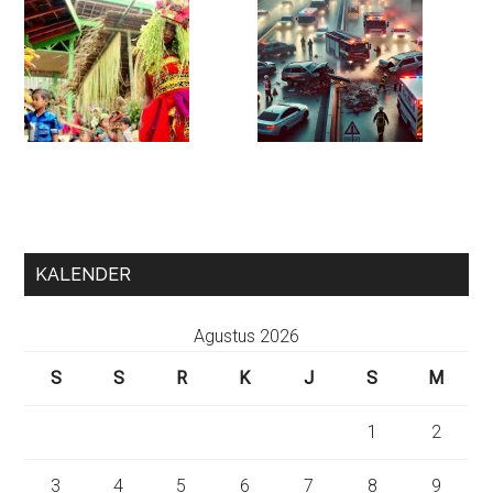
KALENDER
Agustus 2026
S
S
R
K
J
S
M
1
2
3
4
5
6
7
8
9