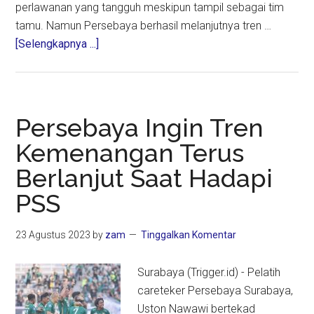
perlawanan yang tangguh meskipun tampil sebagai tim
tamu. Namun Persebaya berhasil melanjutnya tren …
about
[Selengkapnya ...]
Persebaya
Menang
Dramatis
3-
Persebaya Ingin Tren
2
Kemenangan Terus
Atas
Berlanjut Saat Hadapi
Arema
FC
PSS
23 Agustus 2023
by
zam
Tinggalkan Komentar
Surabaya (Trigger.id) - Pelatih
careteker Persebaya Surabaya,
Uston Nawawi bertekad