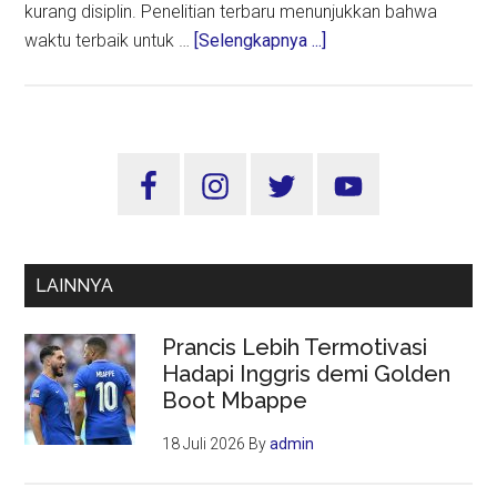
kurang disiplin. Penelitian terbaru menunjukkan bahwa
about
waktu terbaik untuk …
[Selengkapnya ...]
Malas
Olahraga,
Bisa
Jadi
Sidebar
Tubuh
Utama
Anda
Punya
“Jam
LAINNYA
Fitness”
Sendiri
Prancis Lebih Termotivasi
Hadapi Inggris demi Golden
Boot Mbappe
18 Juli 2026
By
admin