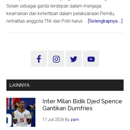
Selain sebagai garda terdepan dalam menjaga
keamanan dan ketertiban dalam pelaksanaan Pemilu,
abo
netralitas anggota TNI dan Polri harus …
[Selengkapnya ...]
De
Pem
Dam
Ket
Sidebar
MP
Utama
Net
TNI
Polr
LAINNYA
Mut
Dip
Inter Milan Bidik Djed Spence
Gantikan Dumfries
17 Juli 2026
By
zam