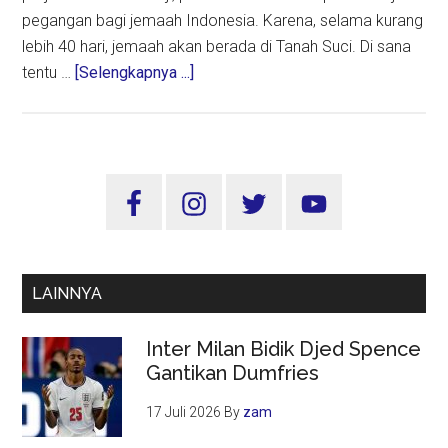
pegangan bagi jemaah Indonesia. Karena, selama kurang
lebih 40 hari, jemaah akan berada di Tanah Suci. Di sana
about
tentu …
[Selengkapnya ...]
Info
Haji
2024,
Dear
Sidebar
Jemaah,
Utama
Jangan
Lakukan
Hal
LAINNYA
Ini
Saat
Inter Milan Bidik Djed Spence
di
Gantikan Dumfries
Tanah
Suci
17 Juli 2026
By
zam