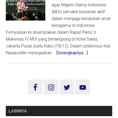
agar Majelis Ulama Indonesia
(MUI) semakin berperan aktif
dalam menjaga kerukunan umat
beragama di Indonesia.
Pernyataan ini disampaikan dalam Rapat Pleno V
Mukernas IV MUI yang berlangsung di Hotel Sahid,
Jakarta Pusat, pada Rabu (18/12). Dalam pidatonya, Kiai
about
Nasaruddin menegaskan …
[Selengkapnya ...]
MUI
Punya
Peran
Lebih
Sidebar
Besar
Utama
Wujudkan
Kerukunan
Beragama
LAINNYA