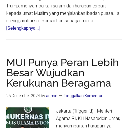
Trump, menyampaikan salam dan harapan terbaik
kepada umat Muslim yang menjalankan ibadah puasa. Ia
menggambarkan Ramadhan sebagai masa …
about
[Selengkapnya ...]
Trump
dan
Carney
Sampaikan
MUI Punya Peran Lebih
Ucapan
Besar Wujudkan
Ramadhan,
Kerukunan Beragama
Tegaskan
Kebebasan
Beragama
25 Desember 2024
by
admin
Tinggalkan Komentar
Jakarta (Trigger.id) - Menteri
Agama RI, KH Nasaruddin Umar,
menyampaikan harapannya