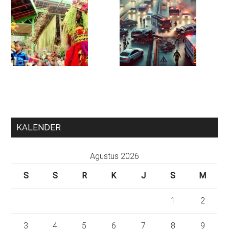
KALENDER
Agustus 2026
S
S
R
K
J
S
M
1
2
3
4
5
6
7
8
9