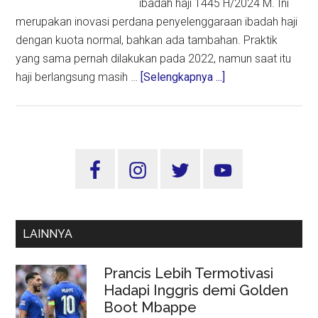
ibadah haji 1445 H/2024 M. Ini
merupakan inovasi perdana penyelenggaraan ibadah haji
dengan kuota normal, bahkan ada tambahan. Praktik
yang sama pernah dilakukan pada 2022, namun saat itu
about
haji berlangsung masih …
[Selengkapnya ...]
Jemaah
Dapat
Paket
Konsumsi
Sidebar
Lengkap
Utama
Selama
Armuzna,
Tidak
LAINNYA
Perlu
Bawa
Prancis Lebih Termotivasi
Beras
Hadapi Inggris demi Golden
dan
Boot Mbappe
Magicom