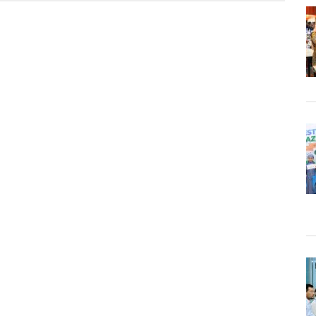
aya
t
ya
ya