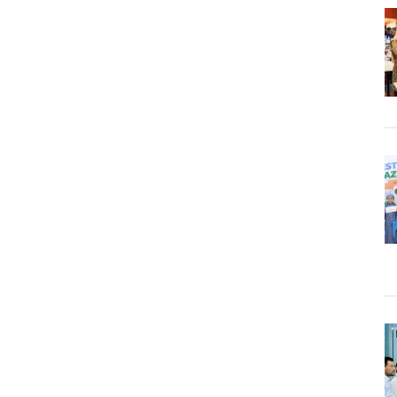
Performa
Fisik
dan
Mental
Terbaikmu