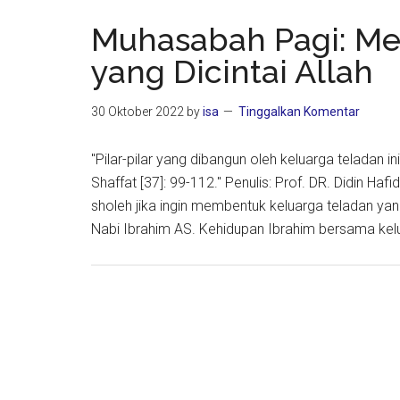
Keluarg
Muslim
Muhasabah Pagi: Me
yang Dicintai Allah
30 Oktober 2022
by
isa
Tinggalkan Komentar
"Pilar-pilar yang dibangun oleh keluarga teladan 
Shaffat [37]: 99-112." Penulis: Prof. DR. Didin Ha
sholeh jika ingin membentuk keluarga teladan y
Nabi Ibrahim AS. Kehidupan Ibrahim bersama kel