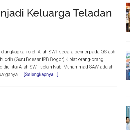
a
njadi Keluarga Teladan
ini diungkapkan oleh Allah SWT secara perinci pada QS ash-
fidhuddin (Guru Bdesar IPB Bogor) Kiblat orang-orang
ang dicintai Allah SWT selain Nabi Muhammad SAW adalah
about
uarganya, …
[Selengkapnya ...]
Muhasabah
Pagi:
Menjadi
Keluarga
Teladan
yang
Dicintai