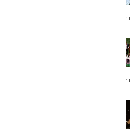
Allah
11
11