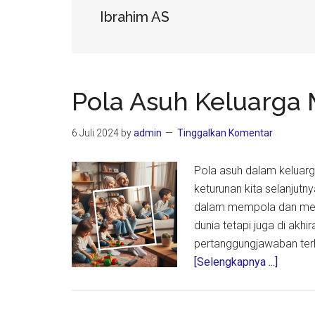
Ibrahim AS
Pola Asuh Keluarga
6 Juli 2024
by
admin
Tinggalkan Komentar
Pola asuh dalam keluar
keturunan kita selanjutn
dalam mempola dan meng
dunia tetapi juga di akhi
pertanggungjawaban terh
about
[Selengkapnya ...]
Pola
Asuh