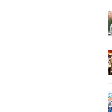
si
madiyah
h
katan