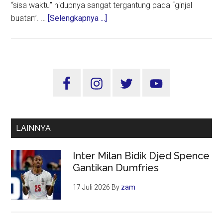
“sisa waktu” hidupnya sangat tergantung pada “ginjal
about
buatan”. …
[Selengkapnya ...]
Jual
Beli
Ginjal,
Pemicu
Sidebar
Godaan
Utama
Cuan
Lintas
Negara
LAINNYA
Inter Milan Bidik Djed Spence
Gantikan Dumfries
17 Juli 2026
By
zam