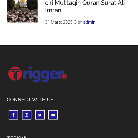
ciri Muttaqin Quran Surat Ali
Imran
31 Maret 2025
Oleh
admin
Footer
CONNECT WITH US