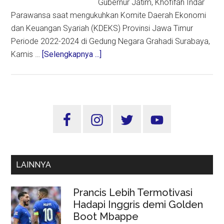
Gubernur Jatim, Khofifah Indar
Parawansa saat mengukuhkan Komite Daerah Ekonomi
dan Keuangan Syariah (KDEKS) Provinsi Jawa Timur
Periode 2022-2024 di Gedung Negara Grahadi Surabaya,
about
Kamis …
[Selengkapnya ...]
KDEKS
Jatim
Dikukuhkan,
Jangan
Sidebar
Lagi
Utama
Ada
Phobia
Terhadap
LAINNYA
Ekonomi
Syariah
Prancis Lebih Termotivasi
Hadapi Inggris demi Golden
Boot Mbappe