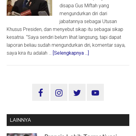
disapa Gus Miftah yang
mengundurkan diri dari
jabatannya sebagai Utusan
Khusus Presiden, dan menyebut sikap itu sebagai sikap
kesatria. “Saya sendiri belum lihat langsung, tapi dapat
laporan beliau sudah mengundurkan diri, komentar saya,
about
saya kira itu adalah …
[Selengkapnya ...]
Presiden:
Keputusan
Miftah
Mengundurkan
Sidebar
Diri
Utama
Sikap
Kesatria
LAINNYA