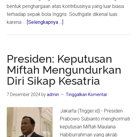
bentuk penghargaan atas kontribusinya yang luar biasa
terhadap sepak bola Inggris. Southgate dikenal luas
about
karena …
[Selengkapnya ...]
Eks
Pelatih
Timnas
Inggris
Presiden: Keputusan
Gareth
Miftah Mengundurkan
Southgate
Diri Sikap Kesatria
Dianugerahi
Gelar
Kesatria
7 Desember 2024
by
admin
Tinggalkan Komentar
Jakarta (Trigger.id) - Presiden
Prabowo Subianto menghormati
keputusan Miftah Maulana
Habiburrahman yang akrab