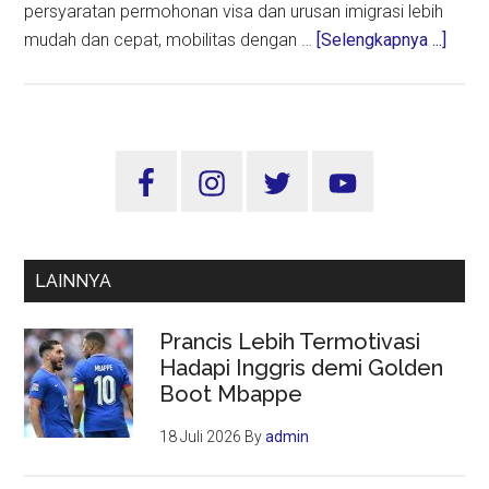
persyaratan permohonan visa dan urusan imigrasi lebih
about
mudah dan cepat, mobilitas dengan …
[Selengkapnya ...]
Gold
Visa,
Untuk
Siapa
Sidebar
Diber
Utama
dan
Apa
Isti
LAINNYA
Prancis Lebih Termotivasi
Hadapi Inggris demi Golden
Boot Mbappe
18 Juli 2026
By
admin