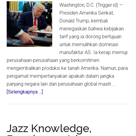
Washington, D.C. (Trigger.id) —
Presiden Amerika Serikat,
Donald Trump, kembali
menegaskan bahwa kebijakan
tarif yang ia dorong bertujuan
untuk memulihkan dominasi
manufaktur AS. Ia kerap memuji
perusahaan-perusahaan yang berkomitmen
mengembalikan produksi ke tanah Amerika. Namun, para
pengamat mempertanyakan apakah dalam jangka
panjang negara lain dan perusahaan global masih …
about
[Selengkapnya ...]
Donald
Trump
Ingin
Tarifnya
Jazz Knowledge,
Mengubah