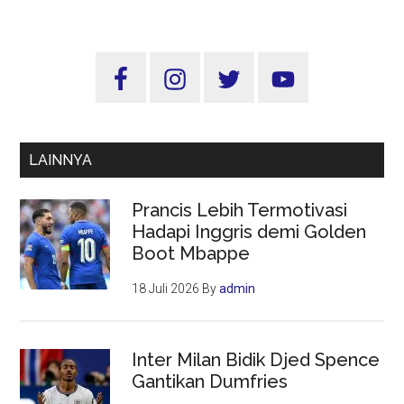
Knowl
Bagai
Islam
Sidebar
Meng
Utama
Jazz
LAINNYA
Prancis Lebih Termotivasi
Hadapi Inggris demi Golden
Boot Mbappe
18 Juli 2026
By
admin
Inter Milan Bidik Djed Spence
Gantikan Dumfries