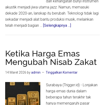
dan kehangatan bunyi instrumen
akustik menjadi jiwa utama jazz. Namun, memasuki
dekade 2020-an, lanskap itu berubah. Teknologi tidak lagi
sekadar menjadi alat bantu produksi musik, melainkan
about
telah menjadi bagian …
[Selengkapnya ...]
Ketika
Teknologi
Mengubah
Cara
Ketika Harga Emas
Pandang
Mengubah Nisab Zakat
Kita
Menikmati
14 Maret 2026
by
admin
Tinggalkan Komentar
Konser
Musik
Surabaya (Trigger.id) - Lonjakan
harga emas dunia dalam
beberapa tahun terakhir tak
hanya memengaruhi pasar