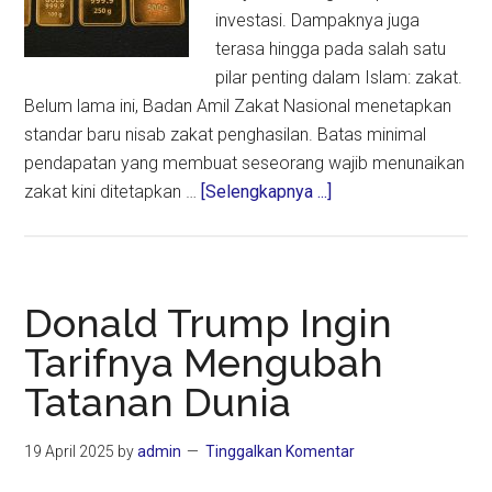
investasi. Dampaknya juga
terasa hingga pada salah satu
pilar penting dalam Islam: zakat.
Belum lama ini, Badan Amil Zakat Nasional menetapkan
standar baru nisab zakat penghasilan. Batas minimal
pendapatan yang membuat seseorang wajib menunaikan
about
zakat kini ditetapkan …
[Selengkapnya ...]
Ketika
Harga
Emas
Mengubah
Donald Trump Ingin
Nisab
Tarifnya Mengubah
Zakat
Tatanan Dunia
19 April 2025
by
admin
Tinggalkan Komentar