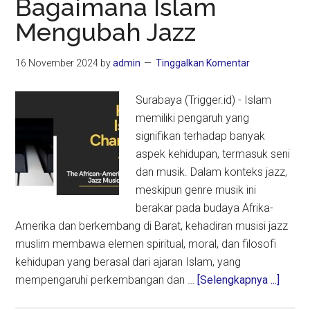
Bagaimana Islam
Tatanan
Mengubah Jazz
Dunia
16 November 2024
by
admin
Tinggalkan Komentar
Surabaya (Trigger.id) - Islam
memiliki pengaruh yang
signifikan terhadap banyak
aspek kehidupan, termasuk seni
dan musik. Dalam konteks jazz,
meskipun genre musik ini
berakar pada budaya Afrika-
Amerika dan berkembang di Barat, kehadiran musisi jazz
muslim membawa elemen spiritual, moral, dan filosofi
kehidupan yang berasal dari ajaran Islam, yang
about
mempengaruhi perkembangan dan …
[Selengkapnya ...]
Jazz