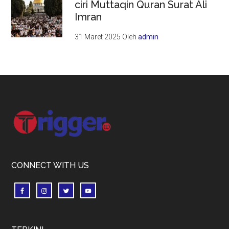
ciri Muttaqin Quran Surat Ali
Imran
31 Maret 2025
Oleh
admin
Footer
CONNECT WITH US