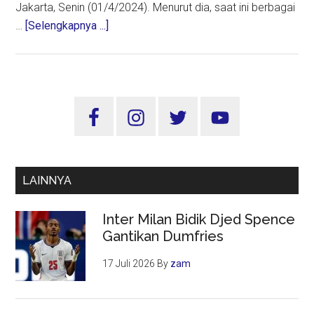
Jakarta, Senin (01/4/2024). Menurut dia, saat ini berbagai
about
…
[Selengkapnya ...]
Menlu:
Indonesia
Cari
Jalan
Sidebar
Untuk
Utama
Salurkan
Bantuan
ke
LAINNYA
Palestina
Inter Milan Bidik Djed Spence
Gantikan Dumfries
17 Juli 2026
By
zam