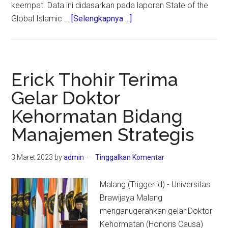
keempat. Data ini didasarkan pada laporan State of the
about
Global Islamic …
[Selengkapnya ...]
Erick
Thohir:
Indonesia
naik
Erick Thohir Terima
ke
Gelar Doktor
peringkat
Kehormatan Bidang
tiga
di
Manajemen Strategis
SGIE
3 Maret 2023
by
admin
Tinggalkan Komentar
Malang (Trigger.id) - Universitas
Brawijaya Malang
menganugerahkan gelar Doktor
Kehormatan (Honoris Causa)