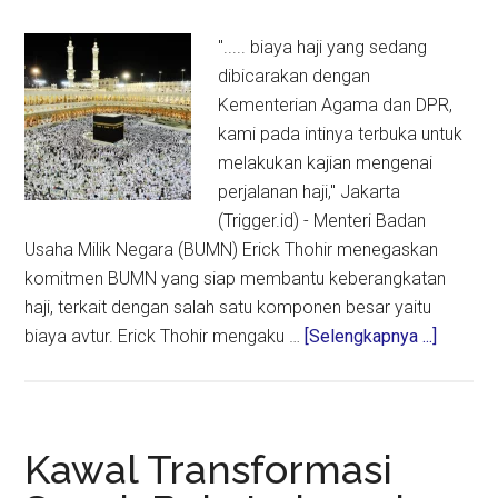
"..... biaya haji yang sedang
dibicarakan dengan
Kementerian Agama dan DPR,
kami pada intinya terbuka untuk
melakukan kajian mengenai
perjalanan haji," Jakarta
(Trigger.id) - Menteri Badan
Usaha Milik Negara (BUMN) Erick Thohir menegaskan
komitmen BUMN yang siap membantu keberangkatan
haji, terkait dengan salah satu komponen besar yaitu
about
biaya avtur. Erick Thohir mengaku …
[Selengkapnya ...]
Menteri
BUMN
Komitm
Bantu
Kawal Transformasi
Pember