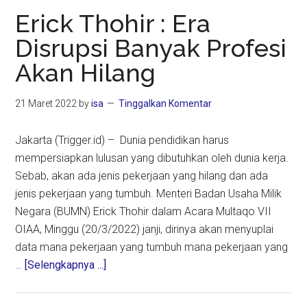
Bola
Erick Thohir : Era
Indonesia,
Disrupsi Banyak Profesi
Presiden
Akan Hilang
FIFA
Bakal
Datang
21 Maret 2022
by
isa
Tinggalkan Komentar
Temui
Jokowi
Jakarta (Trigger.id) – Dunia pendidikan harus
mempersiapkan lulusan yang dibutuhkan oleh dunia kerja.
Sebab, akan ada jenis pekerjaan yang hilang dan ada
jenis pekerjaan yang tumbuh. Menteri Badan Usaha Milik
Negara (BUMN) Erick Thohir dalam Acara Multaqo VII
OIAA, Minggu (20/3/2022) janji, dirinya akan menyuplai
data mana pekerjaan yang tumbuh mana pekerjaan yang
about
…
[Selengkapnya ...]
Erick
Thohir