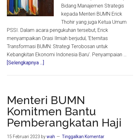
Bidang Manajemen Strategis
kepada Menteri BUMN Erick
Thohir yang juga Ketua Umum
PSSI. Dalam acara pengukuhan tersebut, Erick
menyampaikan Orasi Ilmiah berjudul, 'Eternitas
Transformasi BUMN: Strategi Terobosan untuk
Kebangkitan Ekonomi Indonesia Baru'. Penyampaian …
about
[Selengkapnya ...]
Erick
Thohir
Terima
Gelar
Menteri BUMN
Doktor
Komitmen Bantu
Kehormatan
Pemberangkatan Haji
Bidang
Manajemen
Strategis
15 Februari 2023
by
wah
Tinggalkan Komentar