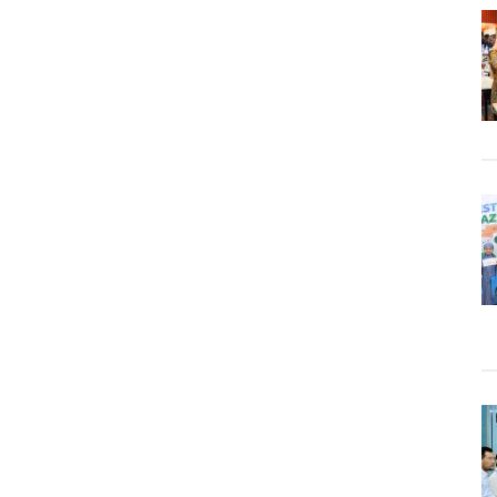
Itu
Ditunggu
Atau
Dicari