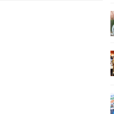
itasi
n