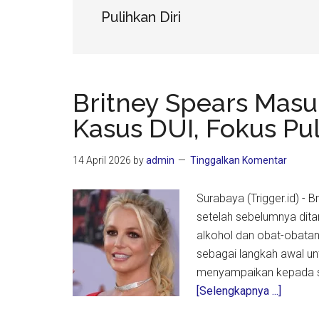
Pulihkan Diri
Britney Spears Masuk
Kasus DUI, Fokus Pul
14 April 2026
by
admin
Tinggalkan Komentar
Surabaya (Trigger.id) - B
setelah sebelumnya dit
alkohol dan obat-obatan
sebagai langkah awal un
menyampaikan kepada s
about
[Selengkapnya ...]
Britney