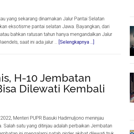
Gresik
Terhubung
) atau yang sekarang dinamakan Jalur Pantai Selatan
Tol
rkan eksotisme pantai selatan Jawa. Bayangkan, dari
Sumo
atau bahkan ratusan tahun hanya mengandalkan Jalur
about
aendels, saat ini ada jalur …
[Selengkapnya ...]
Jalur
Pansela,
Alternatif
Menarik
is, H-10 Jembatan
Bagi
isa Dilewati Kembali
Yang
Bosan
Rute
Pantura
un 2022, Menteri PUPR Basuki Hadimuljono meninjau
wa. Salah satu yang ditinjau adalah perbaikan Jembatan
mbatan ini mengalami patah girder akibat dilewati truk