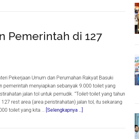
a,
an Pemerintah di 127
a:
Menteri Pekerjaan Umum dan Perumahan Rakyat Basuki
 pemerintah menyiapkan sebanyak 9.000 toilet yang
stirahatan jalan tol untuk pemudik. "Toilet-toilet yang tahun
gunan
di 127 rest area (area peristirahatan) jalan tol, itu sekarang
about
000 toilet yang kita …
[Selengkapnya ...]
9000
Toilet
Disiapkan