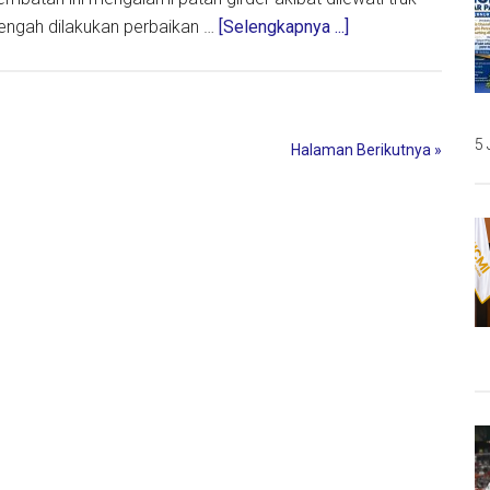
about
tengah dilakukan perbaikan …
[Selengkapnya ...]
Menteri
PUPR
Optimis,
H-
5 
Halaman Berikutnya »
10
Jembatan
Ngaglik
Lamongan
Bisa
Dilewati
Kembali