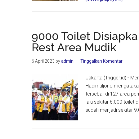
Geser
Rute
JLLT
Surabay
9000 Toilet Disiapk
Wali
Rest Area Mudik
Kota
Surabay
6 April 2023
by
admin
Tinggalkan Komentar
Tekan
30
Jakarta (Trigger.id) - 
Persen
Hadimuljono mengatakan
Biaya
tersebar di 127 area peri
Pemban
lalu sekitar 6.000 toilet 
sudah menjadi sekitar 9.