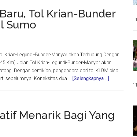
Pemerintah
Baru, Tol Krian-Bunder
di
127
11
ol Sumo
Rest
Area
Mudik
, Tol Krian-Legundi-Bunder-Manyar akan Terhubung Dengan
45 Km) Jalan Tol Krian-Legundi-Bunder-Manyar akan
atang. Dengan demikian, pengendara dari tol KLBM bisa
about
erti sebelumnya. Koneksitas dua …
[Selengkapnya ...]
11
Selama
Libur
Tahun
Baru,
natif Menarik Bagi Yang
Tol
Krian-
Bunder