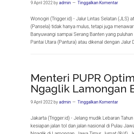
9 April 2022
by
admin
Tinggalkan Komentar
Wonogiri (Trigger.id) - Jalur Lintas Selatan (JLS
(Pansela) tidak hanya mulus, tetapi juga menawa
Banyuwangi sampai Serang Banten yang puluhan 
Pantai Utara (Pantura) atau dikenal dengan Jalur D
Menteri PUPR Optim
Ngaglik Lamongan B
9 April 2022
by
admin
Tinggalkan Komentar
Jakarta (Trigger.id) - Jelang mudik Lebaran Tah
kesiapan jalan tol dan jalan nasional di Pulau Ja
Ngaglik di Lamongan, Jawa Timur, Jumat (8/4). Je