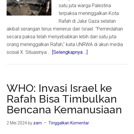
satu juta warga Palestina
terpaksa meninggalkan Kota
Rafah di Jalur Gaza selatan
akibat serangan terus menerus dari Israel. "Pemindahan
secara paksa telah menyebabkan lebih dari satu juta
orang meninggalkan Rafah," kata UNRWA di akun media
about
sosial X. Situasinya …
[Selengkapnya ...]
Agresi
Israel
Paksa
1
WHO: Invasi Israel ke
Juta
Rafah Bisa Timbulkan
Lebih
Bencana Kemanusiaan
Warga
Palestina
Mengungsi
2 Mei 2024
by
zam
Tinggalkan Komentar
Dari