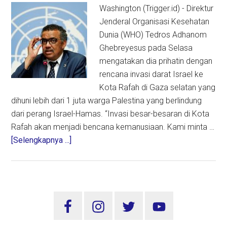
Rafah
Washington (Trigger.id) - Direktur
Jenderal Organisasi Kesehatan
Dunia (WHO) Tedros Adhanom
Ghebreyesus pada Selasa
mengatakan dia prihatin dengan
rencana invasi darat Israel ke
Kota Rafah di Gaza selatan yang
dihuni lebih dari 1 juta warga Palestina yang berlindung
dari perang Israel-Hamas. “Invasi besar-besaran di Kota
Rafah akan menjadi bencana kemanusiaan. Kami minta …
about
[Selengkapnya ...]
WHO:
Invasi
Israel
ke
Sidebar
Rafah
Utama
Bisa