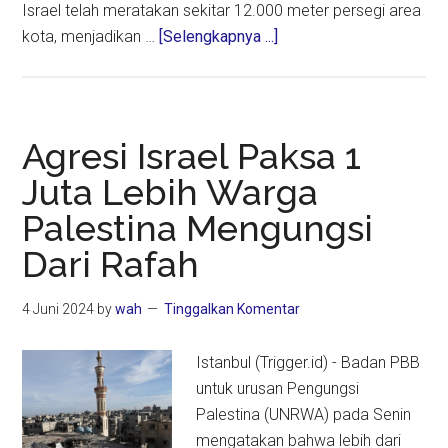
Israel telah meratakan sekitar 12.000 meter persegi area
about
kota, menjadikan …
[Selengkapnya ...]
90
Persen
Permukiman
di
Agresi Israel Paksa 1
Rafah
Juta Lebih Warga
Hancur
Palestina Mengungsi
Akibat
Serangan
Dari Rafah
Israel
4 Juni 2024
by
wah
Tinggalkan Komentar
Istanbul (Trigger.id) - Badan PBB
untuk urusan Pengungsi
Palestina (UNRWA) pada Senin
mengatakan bahwa lebih dari