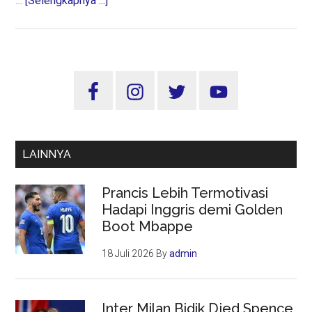
…
[Selengkapnya ...]
Dua
Menteri
Buka
Rakernas
Sidebar
LPT
Utama
NU
LAINNYA
Prancis Lebih Termotivasi
Hadapi Inggris demi Golden
Boot Mbappe
18 Juli 2026
By
admin
Inter Milan Bidik Djed Spence