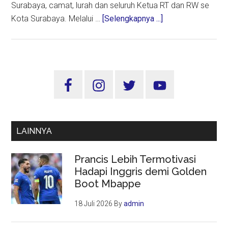
Surabaya, camat, lurah dan seluruh Ketua RT dan RW se
about
Kota Surabaya. Melalui …
[Selengkapnya ...]
SE
Wali
Kota
Surabaya:
Sidebar
Ramadhan
Utama
Tanpa
Sampah
LAINNYA
Prancis Lebih Termotivasi
Hadapi Inggris demi Golden
Boot Mbappe
18 Juli 2026
By
admin