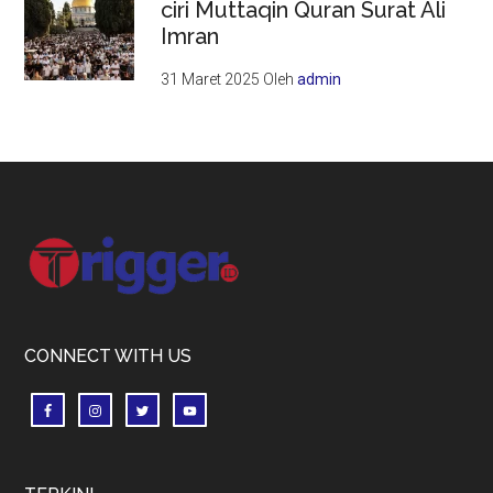
ciri Muttaqin Quran Surat Ali
Imran
31 Maret 2025
Oleh
admin
Footer
CONNECT WITH US