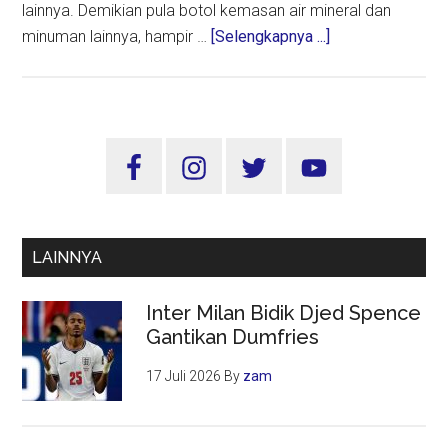
lainnya. Demikian pula botol kemasan air mineral dan
about
minuman lainnya, hampir …
[Selengkapnya ...]
Relasi
“Epidemi”
Polusi
Plastik
Sidebar
dan
Utama
WWF,
Apa
Peran
LAINNYA
Indonesia?
Inter Milan Bidik Djed Spence
Gantikan Dumfries
17 Juli 2026
By
zam