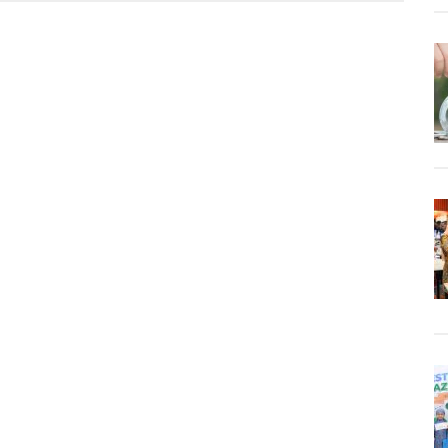
Wanti-
wanti
Persebaya
Tak
Remehkan
Semen
Padang