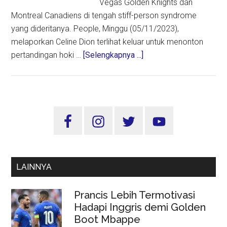
Vegas Golden Knights dan
Montreal Canadiens di tengah stiff-person syndrome
yang dideritanya. People, Minggu (05/11/2023),
melaporkan Celine Dion terlihat keluar untuk menonton
about
pertandingan hoki …
[Selengkapnya ...]
Celine
Dion
Tampil
Kembali
Sidebar
di
Utama
Depan
Umum,
Setelah
LAINNYA
3,5
Tahun
Prancis Lebih Termotivasi
Sakit
Hadapi Inggris demi Golden
‘Stiff-
Boot Mbappe
Person