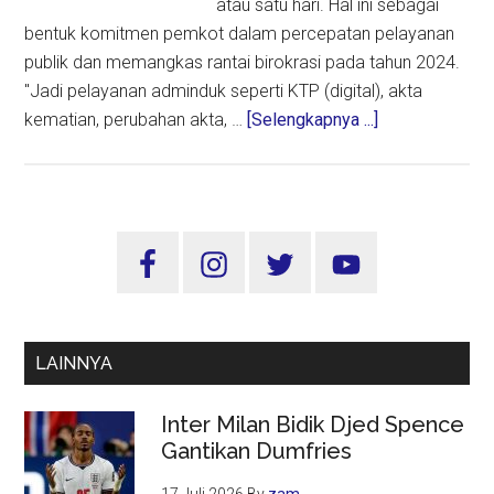
atau satu hari. Hal ini sebagai
bentuk komitmen pemkot dalam percepatan pelayanan
publik dan memangkas rantai birokrasi pada tahun 2024.
"Jadi pelayanan adminduk seperti KTP (digital), akta
about
kematian, perubahan akta, …
[Selengkapnya ...]
Pemkot
Surabaya
Optimalkan
Layanan
Sidebar
Adminduk,
Utama
Eri
Cahyadi:
Ada
LAINNYA
Sanksi
Bagi
Inter Milan Bidik Djed Spence
Petugas
Gantikan Dumfries
Pelanggar