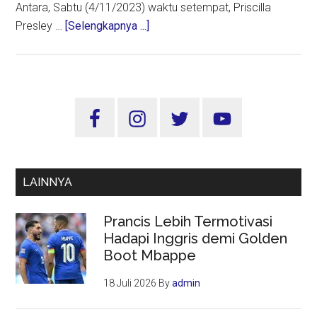
Antara, Sabtu (4/11/2023) waktu setempat, Priscilla
about
Presley …
[Selengkapnya ...]
Priscilla
Presley:
Elvis
Presley
Sidebar
Hanya
Utama
Ingin
Miliki
Satu
LAINNYA
Anak
Prancis Lebih Termotivasi
Hadapi Inggris demi Golden
Boot Mbappe
18 Juli 2026
By
admin