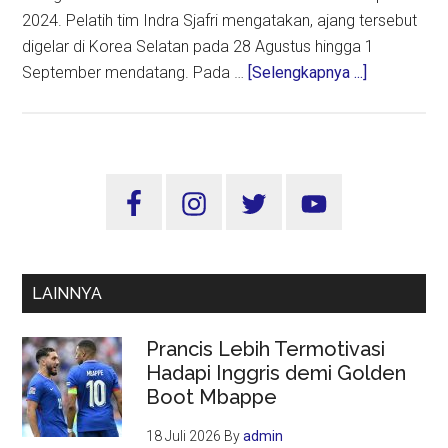
2024. Pelatih tim Indra Sjafri mengatakan, ajang tersebut
digelar di Korea Selatan pada 28 Agustus hingga 1
about
September mendatang. Pada …
[Selengkapnya ...]
Indra:
Kami
Miliki
Tujuan
Sidebar
dan
Utama
Target
Tim
U-
LAINNYA
20
Indonesia
Prancis Lebih Termotivasi
di
Hadapi Inggris demi Golden
TC
Boot Mbappe
Korea
18 Juli 2026
By
admin