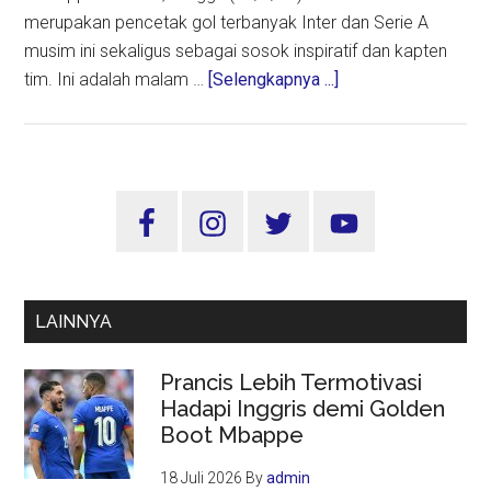
merupakan pencetak gol terbanyak Inter dan Serie A
musim ini sekaligus sebagai sosok inspiratif dan kapten
about
tim. Ini adalah malam …
[Selengkapnya ...]
Lautaro
Antusias
Mengangkat
Trofi
Sidebar
Liga
Utama
Serie
A
Usai
LAINNYA
Laga
Inter
Prancis Lebih Termotivasi
Vs
Hadapi Inggris demi Golden
Lazio
Boot Mbappe
18 Juli 2026
By
admin