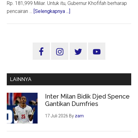
Rp. 181,999 Miliar. Untuk itu, Gubernur Khofifah berharap
about
pencairan …
[Selengkapnya ...]
Tunjangan
Profesi
15.301
Guru
Sidebar
di
Utama
Jatim
Cair
Hari
LAINNYA
ini
Inter Milan Bidik Djed Spence
Gantikan Dumfries
17 Juli 2026
By
zam