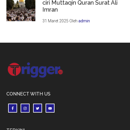
ciri Muttaqin Quran Surat Ali
Imran
31 Maret 2025
Oleh
admin
Footer
CONNECT WITH US