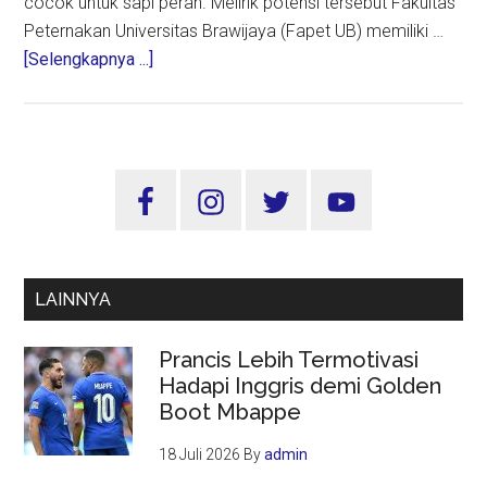
cocok untuk sapi perah. Melirik potensi tersebut Fakultas
Peternakan Universitas Brawijaya (Fapet UB) memiliki …
about
[Selengkapnya ...]
UB
Persiapkan
Mahasiswa
Kembangkan
Sidebar
Kampung
Utama
Ternak
Mandiri
Magetan
LAINNYA
Prancis Lebih Termotivasi
Hadapi Inggris demi Golden
Boot Mbappe
18 Juli 2026
By
admin