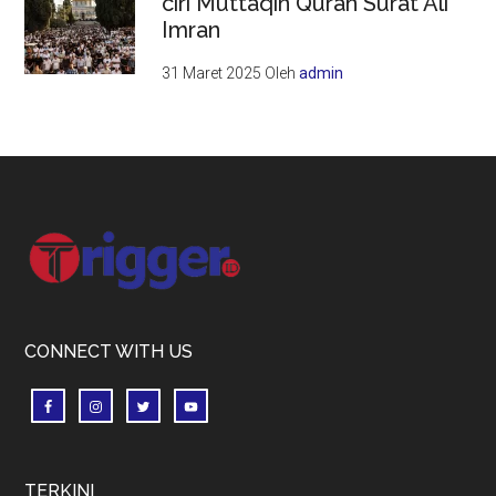
ciri Muttaqin Quran Surat Ali
Imran
31 Maret 2025
Oleh
admin
Footer
CONNECT WITH US
TERKINI