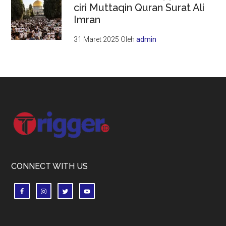
ciri Muttaqin Quran Surat Ali
Imran
31 Maret 2025
Oleh
admin
Footer
CONNECT WITH US