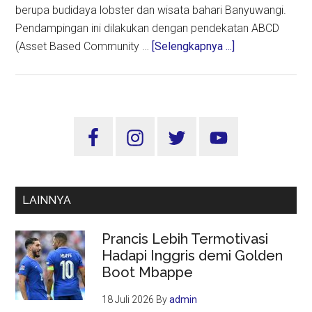
berupa budidaya lobster dan wisata bahari Banyuwangi.
Pendampingan ini dilakukan dengan pendekatan ABCD
about
(Asset Based Community …
[Selengkapnya ...]
Program
Pendampingan
Budi
Daya
Sidebar
Lobster
Utama
UIN
Sunan
Ampel
LAINNYA
Hasilkan
Rp
Prancis Lebih Termotivasi
300
Hadapi Inggris demi Golden
juta
Boot Mbappe
per
Tiga
18 Juli 2026
By
admin