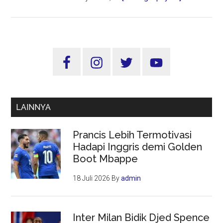
Hanya
Dewan
Pers
Yang
Sidebar
Berwenang
Utama
Sertifikasi
Profesi
Wartawan
LAINNYA
Prancis Lebih Termotivasi
Hadapi Inggris demi Golden
Boot Mbappe
18 Juli 2026
By
admin
Inter Milan Bidik Djed Spence