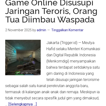
Game Online Disusupi
Stres
Jaringan Teroris, Orang
Picu
Infertilitas
Tua Diimbau Waspada
Pria
2 November 2025
by
admin
Tinggalkan Komentar
Jakarta (Trigger.id) — Meutya
Hafid selaku Menteri Komunikasi
dan Digital Republik Indonesia
(Menkomdigi) menyampaikan
bahwa terdapat setidaknya satu
gim daring di Indonesia yang
telah disusupi jaringan terorisme
sebagai salah satu kanal perekrutan anggota baru,
termasuk di kalangan anak-anak dan remaja. Meskipun ia
tidak menyebut secara spesifik judul gim yang dimaksud,
about
…
[Selengkapnya ...]