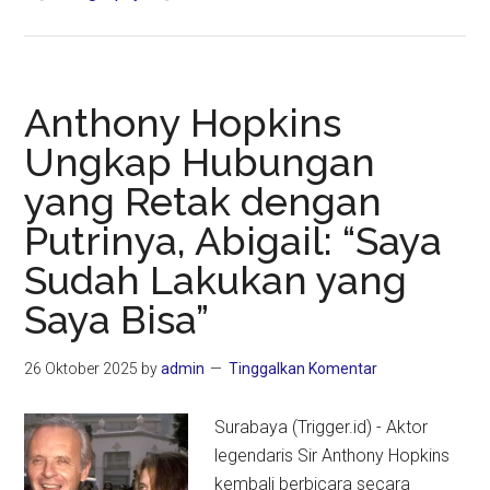
Menkomdigi
Ungkap
Game
Online
Anthony Hopkins
Disusupi
Ungkap Hubungan
Jaringan
yang Retak dengan
Teroris,
Orang
Putrinya, Abigail: “Saya
Tua
Sudah Lakukan yang
Diimbau
Waspada
Saya Bisa”
26 Oktober 2025
by
admin
Tinggalkan Komentar
Surabaya (Trigger.id) - Aktor
legendaris Sir Anthony Hopkins
kembali berbicara secara