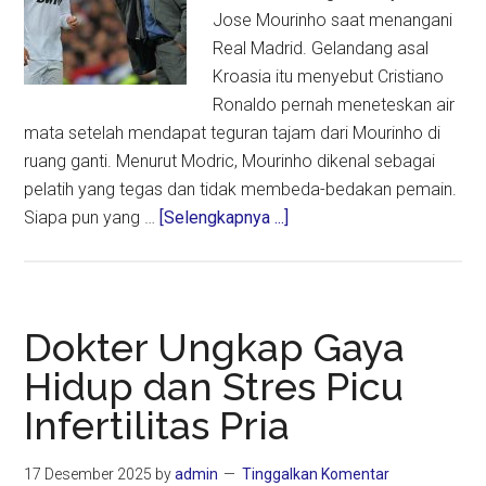
Jose Mourinho saat menangani
Real Madrid. Gelandang asal
Kroasia itu menyebut Cristiano
Ronaldo pernah meneteskan air
mata setelah mendapat teguran tajam dari Mourinho di
ruang ganti. Menurut Modric, Mourinho dikenal sebagai
pelatih yang tegas dan tidak membeda-bedakan pemain.
about
Siapa pun yang …
[Selengkapnya ...]
Modric
Ungkap
Sisi
Keras
Dokter Ungkap Gaya
Mourinho
Hidup dan Stres Picu
di
Infertilitas Pria
Madrid
17 Desember 2025
by
admin
Tinggalkan Komentar