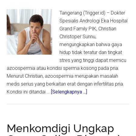
Tangerang (Trigger.id) – Dokter
Spesialis Andrologi Eka Hospital
Grand Family PIK, Christian
Christoper Sunnu,
mengungkapkan bahwa gaya
hidup tidak teratur dan tingkat
stres yang tinggi dapat memicu
azoospermia atau kondisi sperma kosong pada pria.
Menurut Christian, azoospermia merupakan masalah
medis serius yang berkaitan erat dengan infertilitas pria.
about
Kondisi ini ditandai …
[Selengkapnya ...]
Dokter
Ungkap
Gaya
Hidup
Menkomdigi Ungkap
dan