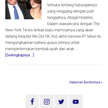
terbuka tentang hubungannya
yang renggang dengan putri
tunggalnya, Abigail Hopkins.
Dalam wawancara dengan The
New York Times terkait buku memoarnya yang akan
datang berjudul We Did OK, Kid, aktor berusia 87 tahun itu
mengungkapkan bahwa upaya istrinya untuk
mempertemukan kembali ayah dan anak …
about
[Selengkapnya ...]
Anthony
Hopkins
Ungkap
Hubungan
Halaman Berikutnya »
yang
Retak
Sidebar
dengan
Putrinya,
Utama