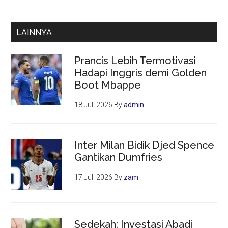
Abigail:
“Saya
LAINNYA
Sudah
Lakukan
Prancis Lebih Termotivasi
yang
Hadapi Inggris demi Golden
Saya
Boot Mbappe
Bisa”
18 Juli 2026
By
admin
Inter Milan Bidik Djed Spence
Gantikan Dumfries
17 Juli 2026
By
zam
Sedekah: Investasi Abadi