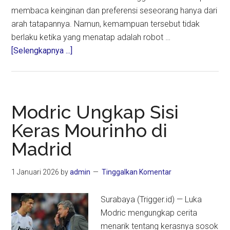
membaca keinginan dan preferensi seseorang hanya dari
arah tatapannya. Namun, kemampuan tersebut tidak
berlaku ketika yang menatap adalah robot …
about
[Selengkapnya ...]
Temuan
Baru
Ungkap
Cara
Modric Ungkap Sisi
Otak
Keras Mourinho di
Anak
Madrid
Memahami
Niat
Antara
1 Januari 2026
by
admin
Tinggalkan Komentar
Manusia
dan
Surabaya (Trigger.id) — Luka
Robot
Modric mengungkap cerita
menarik tentang kerasnya sosok