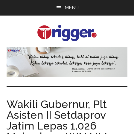
Skip
Skip
Skip
MENU
to
to
to
main
primary
footer
content
sidebar
Trigger
Berita
Terkini
Wakili Gubernur, Plt
Asisten II Setdaprov
Jatim Lepas 1,026