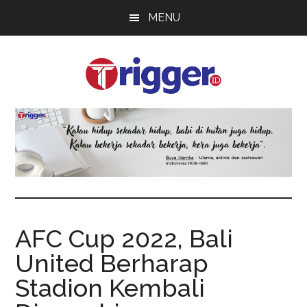
Skip
Skip
Skip
MENU
to
to
to
main
primary
footer
content
sidebar
Trigger
Berita
Terkini
AFC Cup 2022, Bali
United Berharap
Stadion Kembali