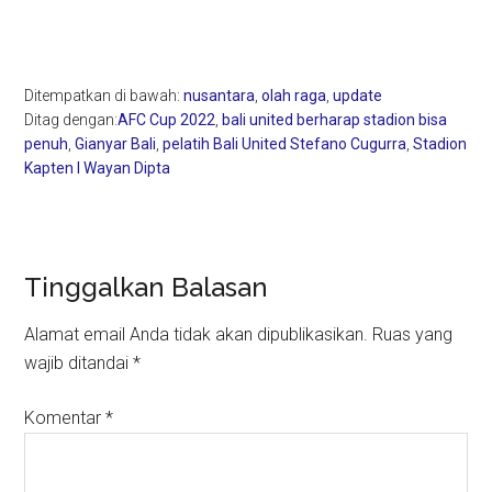
Ditempatkan di bawah:
nusantara
,
olah raga
,
update
Ditag dengan:
AFC Cup 2022
,
bali united berharap stadion bisa
penuh
,
Gianyar Bali
,
pelatih Bali United Stefano Cugurra
,
Stadion
Kapten I Wayan Dipta
Reader
Tinggalkan Balasan
Interactions
Alamat email Anda tidak akan dipublikasikan.
Ruas yang
wajib ditandai
*
Komentar
*