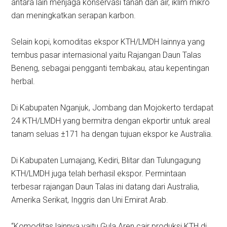
antara lain menjaga konservasi tanah dan air, iklim mikro
dan meningkatkan serapan karbon.
Selain kopi, komoditas ekspor KTH/LMDH lainnya yang
tembus pasar internasional yaitu Rajangan Daun Talas
Beneng, sebagai pengganti tembakau, atau kepentingan
herbal.
Di Kabupaten Nganjuk, Jombang dan Mojokerto terdapat
24 KTH/LMDH yang bermitra dengan ekportir untuk areal
tanam seluas ±171 ha dengan tujuan ekspor ke Australia.
Di Kabupaten Lumajang, Kediri, Blitar dan Tulungagung
KTH/LMDH juga telah berhasil ekspor. Permintaan
terbesar rajangan Daun Talas ini datang dari Australia,
Amerika Serikat, Inggris dan Uni Emirat Arab.
“Komoditas lainnya yaitu Gula Aren cair produksi KTH di