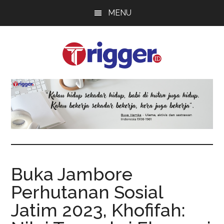
Skip
Skip
Skip
MENU
to
to
to
main
primary
footer
content
sidebar
Trigger
Berita
Terkini
Buka Jambore
Perhutanan Sosial
Jatim 2023, Khofifah: