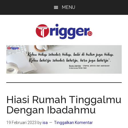
Skip
Skip
Skip
MENU
to
to
to
main
primary
footer
content
sidebar
Trigger
Berita
Terkini
Hiasi Rumah Tinggalmu
Dengan Ibadahmu
19 Februari 2023
by
isa
Tinggalkan Komentar