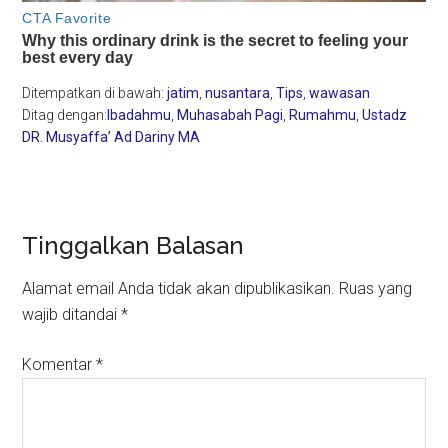
Ditempatkan di bawah:
jatim
,
nusantara
,
Tips
,
wawasan
Ditag dengan:
Ibadahmu
,
Muhasabah Pagi
,
Rumahmu
,
Ustadz
DR. Musyaffa’ Ad Dariny MA
Reader
Tinggalkan Balasan
Interactions
Alamat email Anda tidak akan dipublikasikan.
Ruas yang
wajib ditandai
*
Komentar
*