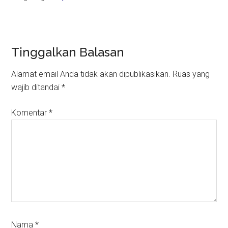
Reader
Tinggalkan Balasan
Interactions
Alamat email Anda tidak akan dipublikasikan.
Ruas yang
wajib ditandai
*
Komentar
*
Nama
*