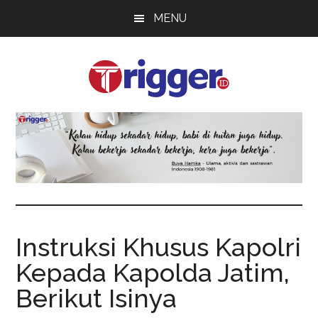
Skip
Skip
Skip
MENU
to
to
to
main
primary
footer
content
sidebar
Trigger
Berita
Terkini
Instruksi Khusus Kapolri
Kepada Kapolda Jatim,
Berikut Isinya