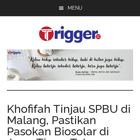
Skip
Skip
Skip
MENU
to
to
to
main
primary
footer
content
sidebar
Trigger
Berita
Terkini
Khofifah Tinjau SPBU di
Malang, Pastikan
Pasokan Biosolar di