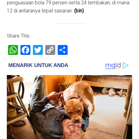
penguasaan bola 79 persen serta 24 tembakan, di mana
12 di antaranya tepat sasaran.
(bin)
Share This :
WhatsApp
Facebook
Twitter
Copy
Share
Link