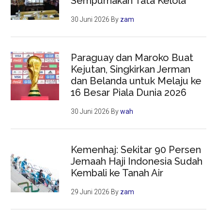
Sempurnakan Tata Kelola
30 Juni 2026
By
zam
Paraguay dan Maroko Buat
Kejutan, Singkirkan Jerman
dan Belanda untuk Melaju ke
16 Besar Piala Dunia 2026
30 Juni 2026
By
wah
Kemenhaj: Sekitar 90 Persen
Jemaah Haji Indonesia Sudah
Kembali ke Tanah Air
29 Juni 2026
By
zam