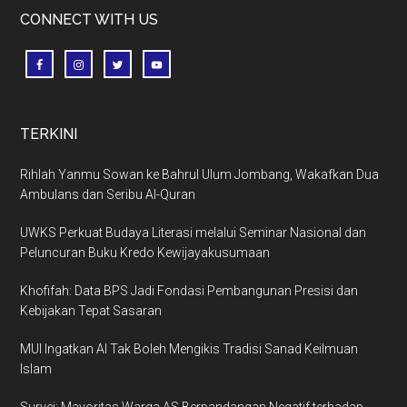
CONNECT WITH US
TERKINI
Rihlah Yanmu Sowan ke Bahrul Ulum Jombang, Wakafkan Dua
Ambulans dan Seribu Al-Quran
UWKS Perkuat Budaya Literasi melalui Seminar Nasional dan
Peluncuran Buku Kredo Kewijayakusumaan
Khofifah: Data BPS Jadi Fondasi Pembangunan Presisi dan
Kebijakan Tepat Sasaran
MUI Ingatkan AI Tak Boleh Mengikis Tradisi Sanad Keilmuan
Islam