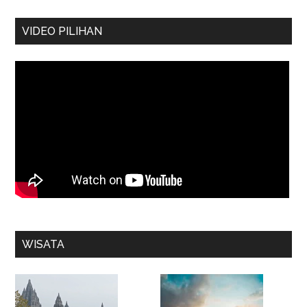
VIDEO PILIHAN
WISATA