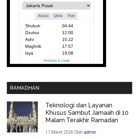
RAMADHAN
Teknologi dan Layanan
Khusus Sambut Jamaah di 10
Malam Terakhir Ramadan
11 Maret 2026
Oleh
admin