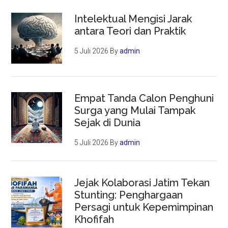
Intelektual Mengisi Jarak
antara Teori dan Praktik
5 Juli 2026
By
admin
Empat Tanda Calon Penghuni
Surga yang Mulai Tampak
Sejak di Dunia
5 Juli 2026
By
admin
Jejak Kolaborasi Jatim Tekan
Stunting: Penghargaan
Persagi untuk Kepemimpinan
Khofifah