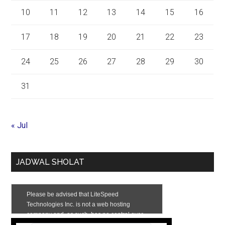
10
11
12
13
14
15
16
17
18
19
20
21
22
23
24
25
26
27
28
29
30
31
« Jul
JADWAL SHOLAT