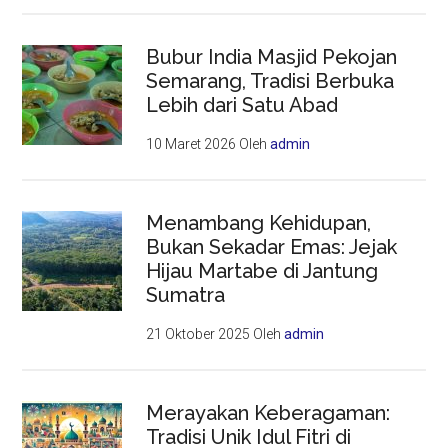
Bubur India Masjid Pekojan
Semarang, Tradisi Berbuka
Lebih dari Satu Abad
10 Maret 2026
Oleh
admin
Menambang Kehidupan,
Bukan Sekadar Emas: Jejak
Hijau Martabe di Jantung
Sumatra
21 Oktober 2025
Oleh
admin
Merayakan Keberagaman:
Tradisi Unik Idul Fitri di