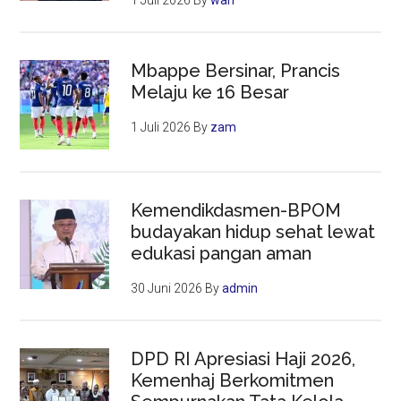
1 Juli 2026
By
wah
Mbappe Bersinar, Prancis
Melaju ke 16 Besar
1 Juli 2026
By
zam
Kemendikdasmen-BPOM
budayakan hidup sehat lewat
edukasi pangan aman
30 Juni 2026
By
admin
DPD RI Apresiasi Haji 2026,
Kemenhaj Berkomitmen